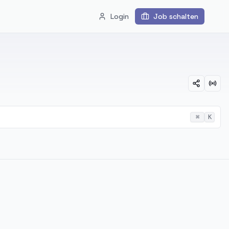
Login
Job schalten
⌘
K