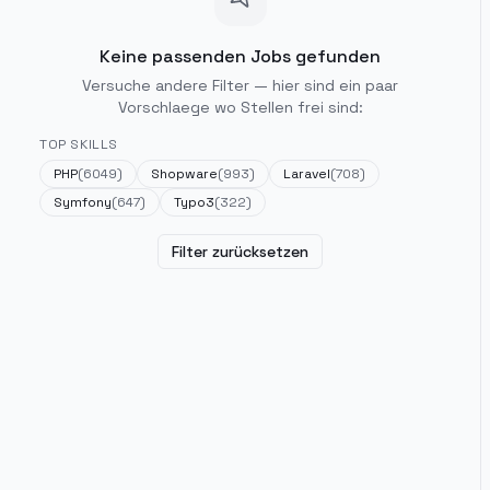
Keine passenden Jobs gefunden
Versuche andere Filter — hier sind ein paar
Vorschlaege wo Stellen frei sind:
TOP SKILLS
PHP
(
6049
)
Shopware
(
993
)
Laravel
(
708
)
Symfony
(
647
)
Typo3
(
322
)
Filter zurücksetzen