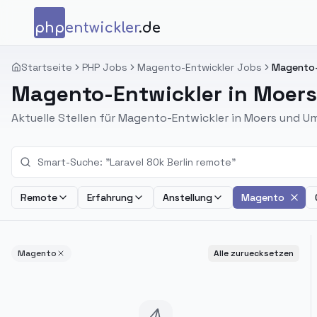
Zum Inhalt springen
php
entwickler
.de
Startseite
PHP Jobs
Magento-Entwickler Jobs
Magento-
Magento-Entwickler in Moers
Aktuelle Stellen für Magento-Entwickler in Moers und 
Remote
Erfahrung
Anstellung
Magento
Magento
Alle zuruecksetzen