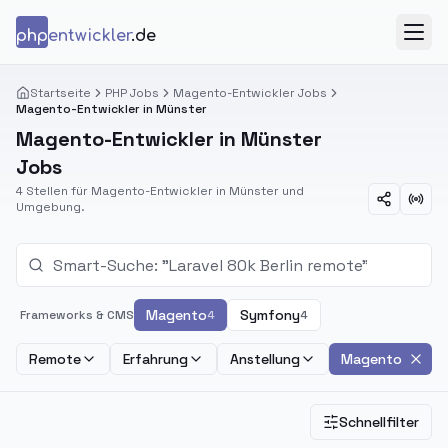
Zum Inhalt springen
php
entwickler
.de
Menü
Startseite
PHP Jobs
Magento-Entwickler Jobs
Magento-Entwickler in Münster
Magento-Entwickler in Münster
Jobs
4 Stellen für Magento-Entwickler in Münster und
Umgebung.
Magento
Symfony
Frameworks & CMS
4
4
Remote
Erfahrung
Anstellung
Magento
Schnellfilter