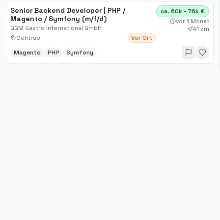
Senior Backend Developer | PHP /
ca. 60k - 76k €
Magento / Symfony (m/f/d)
vor 1 Monat
GGM Gastro International GmbH
41 km
Ochtrup
Vor Ort
Magento
PHP
Symfony