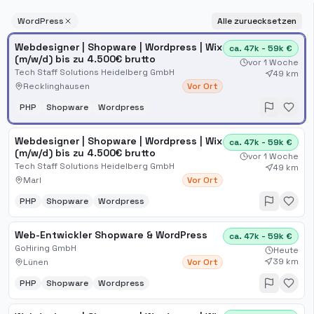
WordPress
Alle zuruecksetzen
Webdesigner | Shopware | Wordpress | Wix
ca. 47k - 59k €
(m/w/d) bis zu 4.500€ brutto
vor 1 Woche
Tech Staff Solutions Heidelberg GmbH
49 km
Recklinghausen
Vor Ort
PHP
Shopware
Wordpress
Webdesigner | Shopware | Wordpress | Wix
ca. 47k - 59k €
(m/w/d) bis zu 4.500€ brutto
vor 1 Woche
Tech Staff Solutions Heidelberg GmbH
49 km
Marl
Vor Ort
PHP
Shopware
Wordpress
Web-Entwickler Shopware & WordPress
ca. 47k - 59k €
GoHiring GmbH
Heute
39 km
Lünen
Vor Ort
PHP
Shopware
Wordpress