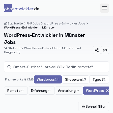
Zum Inhalt springen
php
entwickler
.de
Menü
Startseite
PHP Jobs
WordPress-Entwickler Jobs
WordPress-Entwickler in Münster
WordPress-Entwickler in Münster
Jobs
14 Stellen für WordPress-Entwickler in Münster und
Umgebung.
Wordpress
Shopware
Typo3
Frameworks & CMS
14
13
1
Remote
Erfahrung
Anstellung
WordPress
Schnellfilter