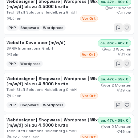
Webdesigner | Shopware | Wordpress | Wix
ca. 47k - 59k €
(m/w/d) bis zu 4.500€ brutto
vor 1 Woche
Tech Staff Solutions Heidelberg GmbH
39 km
Lünen
Vor Ort
PHP
Shopware
Wordpress
Website Developer (m/w/d)
ca. 36k - 46k €
SARIA International GmbH
vor 3 Wochen
31 km
Selm
Vor Ort
PHP
Wordpress
Webdesigner | Shopware | Wordpress | Wix
ca. 47k - 59k €
(m/w/d) bis zu 4.500€ brutto
vor 2 Monaten
Tech Staff Solutions Heidelberg GmbH
39 km
Lünen
Vor Ort
PHP
Shopware
Wordpress
Webdesigner | Shopware | Wordpress | Wix
ca. 47k - 59k €
(m/w/d) bis zu 4.500€ brutto
vor 2 Monaten
Tech Staff Solutions Heidelberg GmbH
49 km
Recklinghausen
Vor Ort