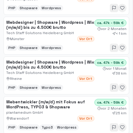
PHP
Shopware
Wordpress
Webdesigner | Shopware | Wordpress | Wix
ca. 47k - 59k €
(m/w/d) bis zu 4.500€ brutto
vor 2 Monaten
Tech Staff Solutions Heidelberg GmbH
< 1 km
Münster
Vor Ort
PHP
Shopware
Wordpress
Webdesigner | Shopware | Wordpress | Wix
ca. 47k - 59k €
(m/w/d) bis zu 4.500€ brutto
vor 1 Monat
Tech Staff Solutions Heidelberg GmbH
38 km
Rheine
Vor Ort
PHP
Shopware
Wordpress
Webentwickler (m/w/d) mit Fokus auf
ca. 47k - 59k €
WordPress, TYPO3 & Shopware
vor 2 Monaten
plantamedium GmbH
25 km
Warendorf
Vor Ort
PHP
Shopware
Typo3
Wordpress