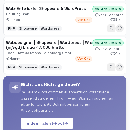
Web-Entwickler Shopware & WordPress
ca. 47k - 59k €
GoHiring GmbH
vor 2 Monaten
39 km
Lünen
Vor Ort
PHP
Shopware
Wordpress
Webdesigner | Shopware | Wordpress | Wix
ca. 47k - 59k €
(m/w/d) bis zu 4.500€ brutto
vor 2 Monaten
Tech Staff Solutions Heidelberg GmbH
34 km
Hamm
Vor Ort
PHP
Shopware
Wordpress
Nicht das Richtige dabei?
Im Talent-Pool kommen automatisch Vorschläge
passend zu deinem Profil — auf Wunsch suchen wir
aktiv für dich. Ab Juli mit persönlichem
Ansprechpartner.
In den Talent-Pool