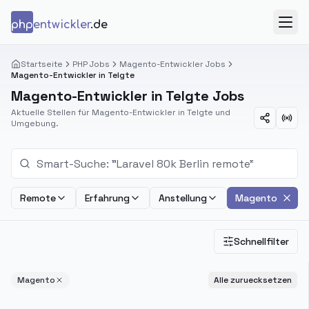
Zum Inhalt springen
php
entwickler
.de
Menü
Startseite
PHP Jobs
Magento-Entwickler Jobs
Magento-Entwickler in Telgte
Magento-Entwickler in Telgte Jobs
Aktuelle Stellen für Magento-Entwickler in Telgte und
Umgebung.
Remote
Erfahrung
Anstellung
Magento
Schnellfilter
Magento
Alle zuruecksetzen