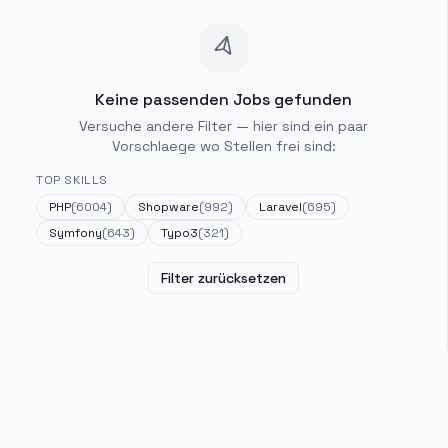
Keine passenden Jobs gefunden
Versuche andere Filter — hier sind ein paar
Vorschlaege wo Stellen frei sind:
TOP SKILLS
PHP
(
6004
)
Shopware
(
992
)
Laravel
(
695
)
Symfony
(
643
)
Typo3
(
321
)
Filter zurücksetzen