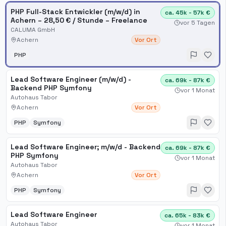
PHP Full-Stack Entwickler (m/w/d) in
ca. 45k - 57k €
Achern – 28,50 € / Stunde – Freelance
vor 5 Tagen
CALUMA GmbH
Achern
Vor Ort
PHP
Lead Software Engineer (m/w/d) -
ca. 69k - 87k €
Backend PHP Symfony
vor 1 Monat
Autohaus Tabor
Achern
Vor Ort
PHP
Symfony
Lead Software Engineer; m​/w​/d - Backend
ca. 69k - 87k €
PHP Symfony
vor 1 Monat
Autohaus Tabor
Achern
Vor Ort
PHP
Symfony
Lead Software Engineer
ca. 65k - 83k €
Autohaus Tabor
vor 1 Monat