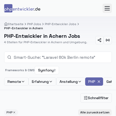
Zum Inhalt springen
php
entwickler
.de
Menü
Startseite
PHP Jobs
PHP-Entwickler Jobs
PHP-Entwickler in Achern
PHP-Entwickler in Achern Jobs
4 Stellen für PHP-Entwickler in Achern und Umgebung.
Symfony
Frameworks & CMS
2
Remote
Erfahrung
Anstellung
PHP
Gehal
Schnellfilter
PHP
Alle zuruecksetzen