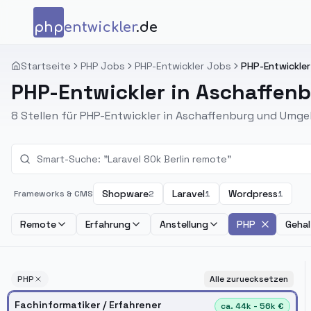
Zum Inhalt springen
php
entwickler
.de
Startseite
PHP Jobs
PHP-Entwickler Jobs
PHP-Entwickler
PHP-Entwickler in Aschaffen
8 Stellen für PHP-Entwickler in Aschaffenburg und Umg
Shopware
Laravel
Wordpress
Frameworks & CMS
2
1
1
Remote
Erfahrung
Anstellung
PHP
Gehal
PHP
Alle zuruecksetzen
Fachinformatiker / Erfahrener
ca. 44k - 56k €