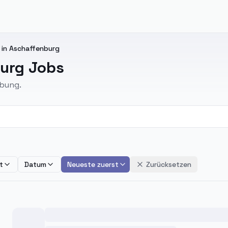
 in Aschaffenburg
burg Jobs
ebung.
t
Datum
Neueste zuerst
Zurücksetzen