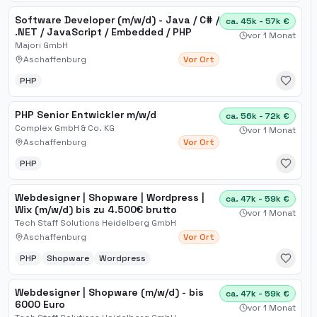
Software Developer (m/w/d) - Java / C# /
ca. 45k - 57k €
.NET / JavaScript / Embedded / PHP
vor 1 Monat
Majori GmbH
Aschaffenburg
Vor Ort
PHP
PHP Senior Entwickler m/w/d
ca. 56k - 72k €
Complex GmbH & Co. KG
vor 1 Monat
Aschaffenburg
Vor Ort
PHP
Webdesigner | Shopware | Wordpress |
ca. 47k - 59k €
Wix (m/w/d) bis zu 4.500€ brutto
vor 1 Monat
Tech Staff Solutions Heidelberg GmbH
Aschaffenburg
Vor Ort
PHP
Shopware
Wordpress
Webdesigner | Shopware (m/w/d) - bis
ca. 47k - 59k €
6000 Euro
vor 1 Monat