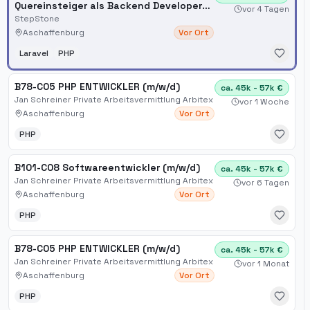
Quereinsteiger als Backend Developer
vor 4 Tagen
(m/w/d) PHP (Laravel)
StepStone
Aschaffenburg
Vor Ort
Laravel
PHP
B78-C05 PHP ENTWICKLER (m/w/d)
ca. 45k - 57k €
Jan Schreiner Private Arbeitsvermittlung Arbitex
vor 1 Woche
Aschaffenburg
Vor Ort
PHP
B101-C08 Softwareentwickler (m/w/d)
ca. 45k - 57k €
Jan Schreiner Private Arbeitsvermittlung Arbitex
vor 6 Tagen
Aschaffenburg
Vor Ort
PHP
B78-C05 PHP ENTWICKLER (m/w/d)
ca. 45k - 57k €
Jan Schreiner Private Arbeitsvermittlung Arbitex
vor 1 Monat
Aschaffenburg
Vor Ort
PHP