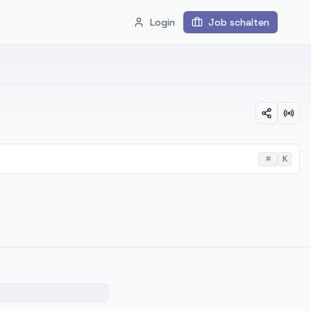
Login
Job schalten
⌘
K