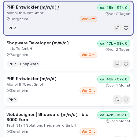
PHP Entwickler (m/w/d) /
ca. 45k - 57k €
Monolith West GmbH
vor 2 Tagen
Bergheim
Vor Ort
PHP
Shopware Developer (m/w/d)
ca. 47k - 59k €
Instaffo GmbH
vor 2 Tagen
Bergheim
Vor Ort
PHP
Shopware
PHP Entwickler (m/w/d)
ca. 45k - 57k €
Monolith West GmbH
vor 1 Monat
Bergheim
Vor Ort
PHP
Webdesigner | Shopware (m/w/d) - bis
ca. 47k - 59k €
6000 Euro
vor 1 Monat
Tech Staff Solutions Heidelberg GmbH
Bergheim
Vor Ort