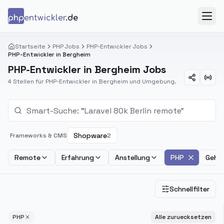
Zum Inhalt springen
php
entwickler
.de
Menü
Startseite
PHP Jobs
PHP-Entwickler Jobs
PHP-Entwickler in Bergheim
PHP-Entwickler in Bergheim Jobs
4 Stellen für PHP-Entwickler in Bergheim und Umgebung.
Shopware
Frameworks & CMS
2
Remote
Erfahrung
Anstellung
PHP
Gehal
Schnellfilter
PHP
Alle zuruecksetzen