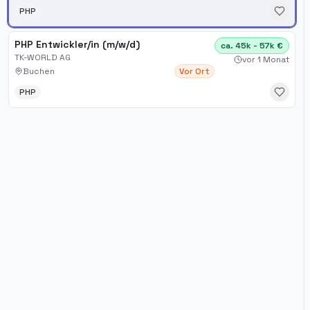
PHP
PHP Entwickler/in (m/w/d)
ca. 45k - 57k €
TK-WORLD AG
vor 1 Monat
Buchen
Vor Ort
PHP