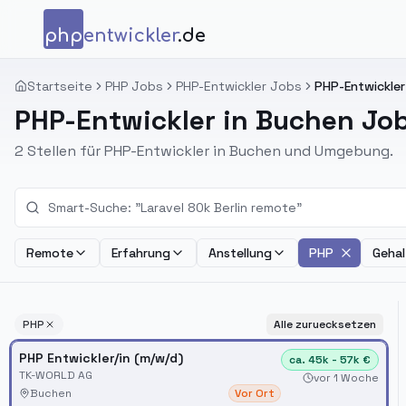
Zum Inhalt springen
php
entwickler
.de
Startseite
PHP Jobs
PHP-Entwickler Jobs
PHP-Entwickler
PHP-Entwickler in Buchen Jo
2 Stellen für PHP-Entwickler in Buchen und Umgebung.
Remote
Erfahrung
Anstellung
PHP
Gehal
PHP
Alle zuruecksetzen
PHP Entwickler/in (m/w/d)
ca. 45k - 57k €
TK-WORLD AG
vor 1 Woche
Buchen
Vor Ort