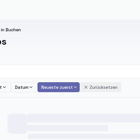
 in Buchen
bs
t
Datum
Neueste zuerst
Zurücksetzen