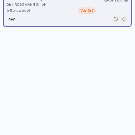
vor 1 Monat
Systemintegration
Dirk ROSSMANN GmbH
Burgwedel
Vor Ort
PHP