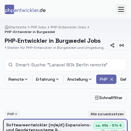
Zum Inhalt springen
php
entwickler
.de
Menü
Startseite
PHP Jobs
PHP-Entwickler Jobs
PHP-Entwickler in Burgwedel
PHP-Entwickler in Burgwedel Jobs
1 Stellen für PHP-Entwickler in Burgwedel und Umgebung.
Remote
Erfahrung
Anstellung
PHP
Gehal
Schnellfilter
PHP
Alle zuruecksetzen
Softwareentwickler (m/w/d) Expansions-
ca. 45k - 57k €
und Geodatensysteme &