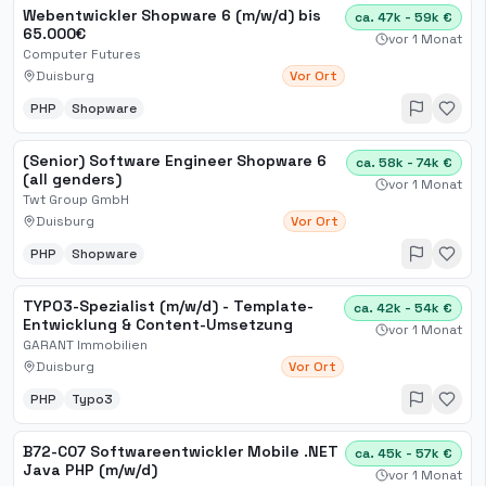
Webentwickler Shopware 6 (m/w/d) bis
ca. 47k - 59k €
65.000€
vor 1 Monat
Computer Futures
Duisburg
Vor Ort
PHP
Shopware
(Senior) Software Engineer Shopware 6
ca. 58k - 74k €
(all genders)
vor 1 Monat
Twt Group GmbH
Duisburg
Vor Ort
PHP
Shopware
TYPO3-Spezialist (m/w/d) - Template-
ca. 42k - 54k €
Entwicklung & Content-Umsetzung
vor 1 Monat
GARANT Immobilien
Duisburg
Vor Ort
PHP
Typo3
B72-C07 Softwareentwickler Mobile .NET
ca. 45k - 57k €
Java PHP (m/w/d)
vor 1 Monat