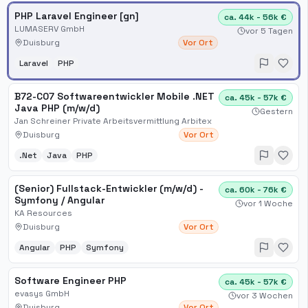
PHP Laravel Engineer [gn]
ca. 44k - 56k €
LUMASERV GmbH
vor 5 Tagen
Duisburg
Vor Ort
Laravel
PHP
B72-C07 Softwareentwickler Mobile .NET
ca. 45k - 57k €
Java PHP (m/w/d)
Gestern
Jan Schreiner Private Arbeitsvermittlung Arbitex
Duisburg
Vor Ort
.Net
Java
PHP
(Senior) Fullstack-Entwickler (m/w/d) -
ca. 60k - 76k €
Symfony / Angular
vor 1 Woche
KA Resources
Duisburg
Vor Ort
Angular
PHP
Symfony
Software Engineer PHP
ca. 45k - 57k €
evasys GmbH
vor 3 Wochen
Duisburg
Vor Ort