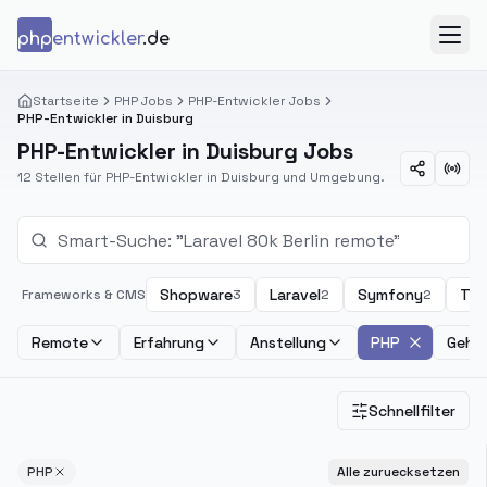
Zum Inhalt springen
php
entwickler
.de
Menü
Startseite
PHP Jobs
PHP-Entwickler Jobs
PHP-Entwickler in Duisburg
PHP-Entwickler in Duisburg Jobs
12 Stellen für PHP-Entwickler in Duisburg und Umgebung.
Shopware
Laravel
Symfony
Ty
Frameworks & CMS
3
2
2
Remote
Erfahrung
Anstellung
PHP
Gehal
Schnellfilter
PHP
Alle zuruecksetzen