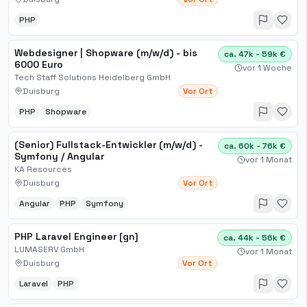
PHP
Webdesigner | Shopware (m/w/d) - bis
ca. 47k - 59k €
6000 Euro
vor 1 Woche
Tech Staff Solutions Heidelberg GmbH
Duisburg
Vor Ort
PHP
Shopware
(Senior) Fullstack-Entwickler (m/w/d) -
ca. 60k - 76k €
Symfony / Angular
vor 1 Monat
KA Resources
Duisburg
Vor Ort
Angular
PHP
Symfony
PHP Laravel Engineer [gn]
ca. 44k - 56k €
LUMASERV GmbH
vor 1 Monat
Duisburg
Vor Ort
Laravel
PHP