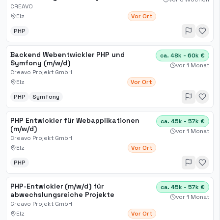
CREAVO
Elz
Vor Ort
PHP
Backend Webentwickler PHP und
ca. 48k - 60k €
Symfony (m/w/d)
vor 1 Monat
Creavo Projekt GmbH
Elz
Vor Ort
PHP
Symfony
PHP Entwickler für Webapplikationen
ca. 45k - 57k €
(m/w/d)
vor 1 Monat
Creavo Projekt GmbH
Elz
Vor Ort
PHP
PHP-Entwickler (m/w/d) für
ca. 45k - 57k €
abwechslungsreiche Projekte
vor 1 Monat
Creavo Projekt GmbH
Elz
Vor Ort