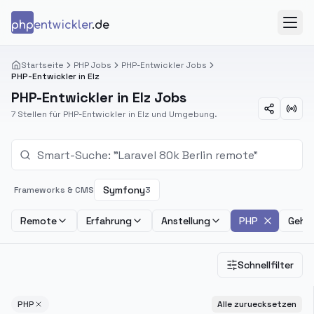
Zum Inhalt springen
php
entwickler
.de
Menü
Startseite
PHP Jobs
PHP-Entwickler Jobs
PHP-Entwickler in Elz
PHP-Entwickler in Elz Jobs
7 Stellen für PHP-Entwickler in Elz und Umgebung.
Symfony
Frameworks & CMS
3
Remote
Erfahrung
Anstellung
PHP
Gehal
Schnellfilter
PHP
Alle zuruecksetzen