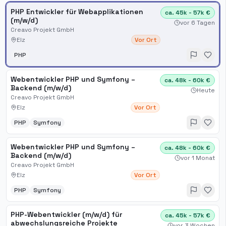
PHP Entwickler für Webapplikationen
ca. 45k - 57k €
(m/w/d)
vor 6 Tagen
Creavo Projekt GmbH
Elz
Vor Ort
PHP
Webentwickler PHP und Symfony –
ca. 48k - 60k €
Backend (m/w/d)
Heute
Creavo Projekt GmbH
Elz
Vor Ort
PHP
Symfony
Webentwickler PHP und Symfony –
ca. 48k - 60k €
Backend (m/w/d)
vor 1 Monat
Creavo Projekt GmbH
Elz
Vor Ort
PHP
Symfony
PHP-Webentwickler (m/w/d) für
ca. 45k - 57k €
abwechslungsreiche Projekte
vor 3 Wochen