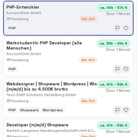
PHP-Entwickler
ca. 45k - 57k €
AccountOne GmbH
vor 1 Monat
Flensburg
Vor Ort
PHP
Werkstudentin PHP Developer (alle
ca. 35k - 45k €
Menschen)
vor 1 Monat
AccountOne GmbH
Flensburg
Vor Ort
PHP
Webdesigner | Shopware | Wordpress | Wix
ca. 47k - 59k €
(m/w/d) bis zu 4.500€ brutto
vor 1 Monat
Tech Staff Solutions Heidelberg GmbH
Flensburg
Vor Ort
PHP
Shopware
Wordpress
Developer (m/w/d) Shopware
ca. 47k - 59k €
Bartels-Langness Handelsgesellschaft mbH & Co. KG
vor 1 Monat
Flensburg
Vor Ort