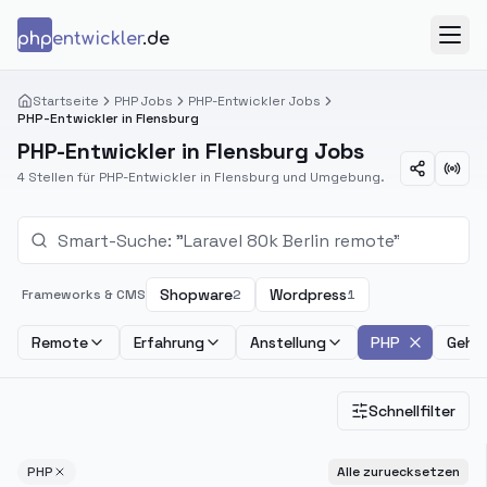
Zum Inhalt springen
php
entwickler
.de
Menü
Startseite
PHP Jobs
PHP-Entwickler Jobs
PHP-Entwickler in Flensburg
PHP-Entwickler in Flensburg Jobs
4 Stellen für PHP-Entwickler in Flensburg und Umgebung.
Shopware
Wordpress
Frameworks & CMS
2
1
Remote
Erfahrung
Anstellung
PHP
Gehal
Schnellfilter
PHP
Alle zuruecksetzen