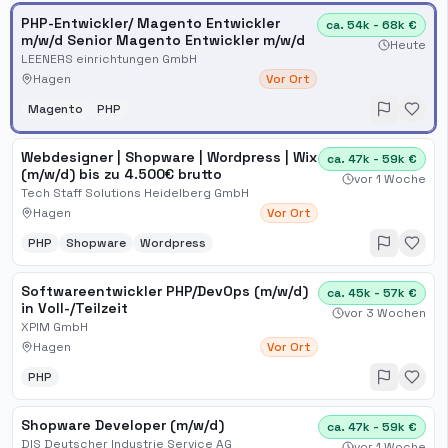
PHP-Entwickler/ Magento Entwickler
ca. 54k - 68k €
m/w/d Senior Magento Entwickler m/w/d
Heute
LEENERS einrichtungen GmbH
Hagen
Vor Ort
Magento
PHP
Webdesigner | Shopware | Wordpress | Wix
ca. 47k - 59k €
(m/w/d) bis zu 4.500€ brutto
vor 1 Woche
Tech Staff Solutions Heidelberg GmbH
Hagen
Vor Ort
PHP
Shopware
Wordpress
Softwareentwickler PHP/DevOps (m/w/d)
ca. 45k - 57k €
in Voll-/Teilzeit
vor 3 Wochen
XPIM GmbH
Hagen
Vor Ort
PHP
Shopware Developer (m/w/d)
ca. 47k - 59k €
DIS Deutscher Industrie Service AG
vor 1 Woche