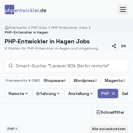
Zum Inhalt springen
php
entwickler
.de
Menü
Startseite
PHP Jobs
PHP-Entwickler Jobs
PHP-Entwickler in Hagen
PHP-Entwickler in Hagen Jobs
6 Stellen für PHP-Entwickler in Hagen und Umgebung.
Shopware
Wordpress
Magento
Frameworks & CMS
4
2
1
Remote
Erfahrung
Anstellung
PHP
Gehal
Schnellfilter
PHP
Alle zuruecksetzen