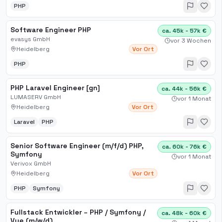
PHP
Software Engineer PHP
ca. 45k - 57k €
evasys GmbH
vor 3 Wochen
Heidelberg
Vor Ort
PHP
PHP Laravel Engineer [gn]
ca. 44k - 56k €
LUMASERV GmbH
vor 1 Monat
Heidelberg
Vor Ort
Laravel
PHP
Senior Software Engineer (m/f/d) PHP,
ca. 60k - 76k €
Symfony
vor 1 Monat
Verivox GmbH
Heidelberg
Vor Ort
PHP
Symfony
Fullstack Entwickler – PHP / Symfony /
ca. 48k - 60k €
Vue (m/w/d)