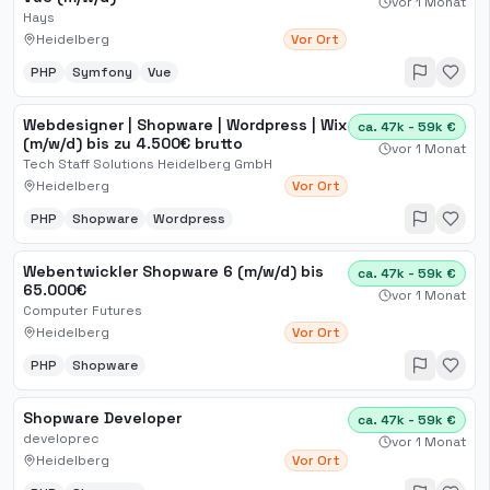
vor 1 Monat
Hays
Heidelberg
Vor Ort
PHP
Symfony
Vue
Webdesigner | Shopware | Wordpress | Wix
ca. 47k - 59k €
(m/w/d) bis zu 4.500€ brutto
vor 1 Monat
Tech Staff Solutions Heidelberg GmbH
Heidelberg
Vor Ort
PHP
Shopware
Wordpress
Webentwickler Shopware 6 (m/w/d) bis
ca. 47k - 59k €
65.000€
vor 1 Monat
Computer Futures
Heidelberg
Vor Ort
PHP
Shopware
Shopware Developer
ca. 47k - 59k €
developrec
vor 1 Monat
Heidelberg
Vor Ort