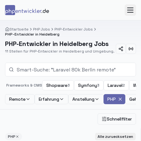
Zum Inhalt springen
php
entwickler
.de
Menü
Startseite
PHP Jobs
PHP-Entwickler Jobs
PHP-Entwickler in Heidelberg
PHP-Entwickler in Heidelberg Jobs
11 Stellen für PHP-Entwickler in Heidelberg und Umgebung.
Shopware
Symfony
Laravel
Wor
Frameworks & CMS
3
3
2
Remote
Erfahrung
Anstellung
PHP
Gehal
Schnellfilter
PHP
Alle zuruecksetzen