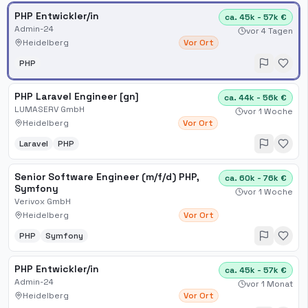
PHP Entwickler/in
ca. 45k - 57k €
Admin-24
vor 4 Tagen
Heidelberg
Vor Ort
PHP
PHP Laravel Engineer [gn]
ca. 44k - 56k €
LUMASERV GmbH
vor 1 Woche
Heidelberg
Vor Ort
Laravel
PHP
Senior Software Engineer (m/f/d) PHP,
ca. 60k - 76k €
Symfony
vor 1 Woche
Verivox GmbH
Heidelberg
Vor Ort
PHP
Symfony
PHP Entwickler/in
ca. 45k - 57k €
Admin-24
vor 1 Monat
Heidelberg
Vor Ort