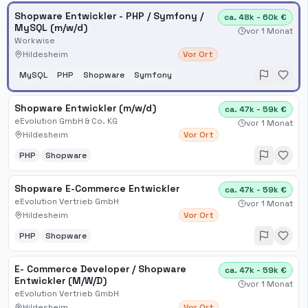
Shopware Entwickler - PHP / Symfony /
ca. 48k - 60k €
MySQL (m/w/d)
vor 1 Monat
Workwise
Hildesheim
Vor Ort
MySQL
PHP
Shopware
Symfony
Shopware Entwickler (m/w/d)
ca. 47k - 59k €
eEvolution GmbH & Co. KG
vor 1 Monat
Hildesheim
Vor Ort
PHP
Shopware
Shopware E-Commerce Entwickler
ca. 47k - 59k €
eEvolution Vertrieb GmbH
vor 1 Monat
Hildesheim
Vor Ort
PHP
Shopware
E- Commerce Developer / Shopware
ca. 47k - 59k €
Entwickler (M/W/D)
vor 1 Monat
eEvolution Vertrieb GmbH
Hildesheim
Vor Ort