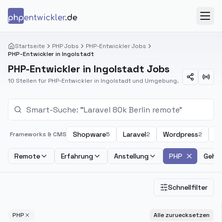
Zum Inhalt springen
php
entwickler
.de
Menü
Startseite
PHP Jobs
PHP-Entwickler Jobs
PHP-Entwickler in Ingolstadt
PHP-Entwickler in Ingolstadt Jobs
10 Stellen für PHP-Entwickler in Ingolstadt und Umgebung.
Shopware
Laravel
Wordpress
T
Frameworks & CMS
5
2
2
Remote
Erfahrung
Anstellung
PHP
Gehal
Schnellfilter
PHP
Alle zuruecksetzen