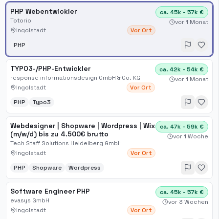
PHP Webentwickler
ca. 45k - 57k €
Totorio
vor 1 Monat
Ingolstadt
Vor Ort
PHP
TYPO3-/PHP-Entwickler
ca. 42k - 54k €
response informationsdesign GmbH & Co. KG
vor 1 Monat
Ingolstadt
Vor Ort
PHP
Typo3
Webdesigner | Shopware | Wordpress | Wix
ca. 47k - 59k €
(m/w/d) bis zu 4.500€ brutto
vor 1 Woche
Tech Staff Solutions Heidelberg GmbH
Ingolstadt
Vor Ort
PHP
Shopware
Wordpress
Software Engineer PHP
ca. 45k - 57k €
evasys GmbH
vor 3 Wochen
Ingolstadt
Vor Ort