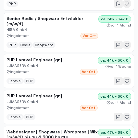
PHP
Senior Redis / Shopware Entwickler
ca. 58k - 74k €
(m/w/d)
vor 1 Monat
HIBA GmbH
Ingolstadt
Vor Ort
PHP
Redis
Shopware
PHP Laravel Engineer [gn]
ca. 44k - 56k €
LUMASERV GmbH
vor 1 Woche
Ingolstadt
Vor Ort
Laravel
PHP
PHP Laravel Engineer [gn]
ca. 44k - 56k €
LUMASERV GmbH
vor 1 Monat
Ingolstadt
Vor Ort
Laravel
PHP
Webdesigner | Shopware | Wordpress | Wix
ca. 47k - 59k €
(m/w/d) bis zu 4.500€ brutto