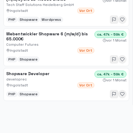
vor 1 Monat
Tech Staff Solutions Heidelberg GmbH
Ingolstadt
Vor Ort
PHP
Shopware
Wordpress
Webentwickler Shopware 6 (m/w/d) bis
ca. 47k - 59k €
65.000€
vor 1 Monat
Computer Futures
Ingolstadt
Vor Ort
PHP
Shopware
Shopware Developer
ca. 47k - 59k €
developrec
vor 1 Monat
Ingolstadt
Vor Ort
PHP
Shopware