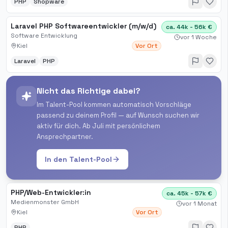
PHP
Shopware
Laravel PHP Softwareentwickler (m/w/d)
ca. 44k - 56k €
Software Entwicklung
vor 1 Woche
Kiel
Vor Ort
Laravel
PHP
Nicht das Richtige dabei?
Im Talent-Pool kommen automatisch Vorschläge
passend zu deinem Profil — auf Wunsch suchen wir
aktiv für dich. Ab Juli mit persönlichem
Ansprechpartner.
In den Talent-Pool
PHP/Web-Entwickler:in
ca. 45k - 57k €
Medienmonster GmbH
vor 1 Monat
Kiel
Vor Ort
PHP