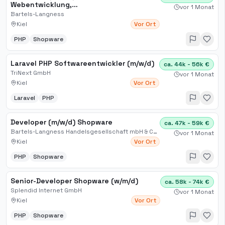
Webentwicklung,
vor 1 Monat
Anwendungsentwicklung, Ingenieur
Bartels-Langness
Kiel
Vor Ort
PHP
Shopware
Laravel PHP Softwareentwickler (m/w/d)
ca. 44k - 56k €
TriNext GmbH
vor 1 Monat
Kiel
Vor Ort
Laravel
PHP
Developer (m/w/d) Shopware
ca. 47k - 59k €
Bartels-Langness Handelsgesellschaft mbH & Co. KG
vor 1 Monat
Kiel
Vor Ort
PHP
Shopware
Senior-Developer Shopware (w/m/d)
ca. 58k - 74k €
Splendid Internet GmbH
vor 1 Monat
Kiel
Vor Ort
PHP
Shopware