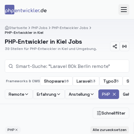
Zum Inhalt springen
php
entwickler
.de
Menü
Startseite
PHP Jobs
PHP-Entwickler Jobs
PHP-Entwickler in Kiel
PHP-Entwickler in Kiel Jobs
39 Stellen für PHP-Entwickler in Kiel und Umgebung.
Shopware
Laravel
Typo3
Sy
Frameworks & CMS
16
13
5
Remote
Erfahrung
Anstellung
PHP
Gehal
Schnellfilter
PHP
Alle zuruecksetzen