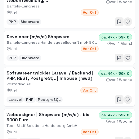
Webentwicklung,
vor 1 Woche
Anwendungsentwicklung, Ingenieur
Bartels-Langness
Kiel
Vor Ort
PHP
Shopware
Developer (m/w/d) Shopware
ca. 47k - 59k €
Bartels-Langness Handelsgesellschaft mbH & Co. KG
vor 1 Monat
Kiel
Vor Ort
PHP
Shopware
Softwareentwickler Laravel / Backend |
ca. 44k - 56k €
PHP, REST, PostgreSQL | Inhouse (mwd)
vor 1 Woche
Vesterling AG
Kiel
Vor Ort
Laravel
PHP
PostgreSQL
Webdesigner | Shopware (m/w/d) - bis
ca. 47k - 59k €
6000 Euro
vor 1 Woche
Tech Staff Solutions Heidelberg GmbH
Kiel
Vor Ort