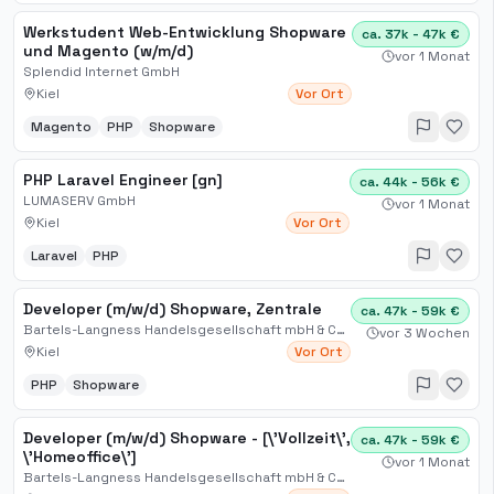
Werkstudent Web-Entwicklung Shopware
ca. 37k - 47k €
und Magento (w/m/d)
vor 1 Monat
Splendid Internet GmbH
Kiel
Vor Ort
Magento
PHP
Shopware
PHP Laravel Engineer [gn]
ca. 44k - 56k €
LUMASERV GmbH
vor 1 Monat
Kiel
Vor Ort
Laravel
PHP
Developer (m/w/d) Shopware, Zentrale
ca. 47k - 59k €
Bartels-Langness Handelsgesellschaft mbH & Co. KG
vor 3 Wochen
Kiel
Vor Ort
PHP
Shopware
Developer (m/w/d) Shopware - [\'Vollzeit\',
ca. 47k - 59k €
\'Homeoffice\']
vor 1 Monat
Bartels-Langness Handelsgesellschaft mbH & Co. KG