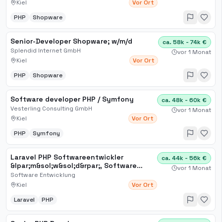
Kiel
Vor Ort
PHP
Shopware
Senior-Developer Shopware; w​/m​/d
ca. 58k - 74k €
Splendid Internet GmbH
vor 1 Monat
Kiel
Vor Ort
PHP
Shopware
Software developer PHP / Symfony
ca. 48k - 60k €
Vesterling Consulting GmbH
vor 1 Monat
Kiel
Vor Ort
PHP
Symfony
Laravel PHP Softwareentwickler
ca. 44k - 56k €
&lpar;m&sol;w&sol;d&rpar;, Software
vor 1 Monat
Entwicklung
Software Entwicklung
Kiel
Vor Ort
Laravel
PHP