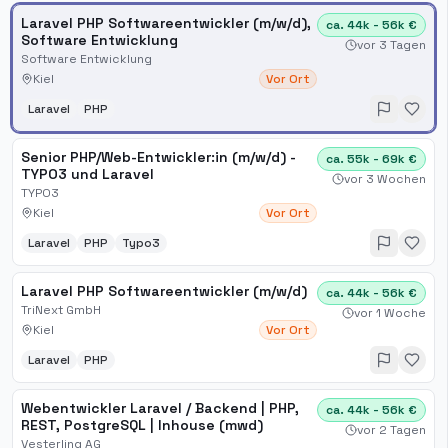
Laravel PHP Softwareentwickler (m/w/d),
ca. 44k - 56k €
Software Entwicklung
vor 3 Tagen
Software Entwicklung
Kiel
Vor Ort
Laravel
PHP
Senior PHP/Web-Entwickler:in (m/w/d) -
ca. 55k - 69k €
TYPO3 und Laravel
vor 3 Wochen
TYPO3
Kiel
Vor Ort
Laravel
PHP
Typo3
Laravel PHP Softwareentwickler (m/w/d)
ca. 44k - 56k €
TriNext GmbH
vor 1 Woche
Kiel
Vor Ort
Laravel
PHP
Webentwickler Laravel / Backend | PHP,
ca. 44k - 56k €
REST, PostgreSQL | Inhouse (mwd)
vor 2 Tagen
Vesterling AG