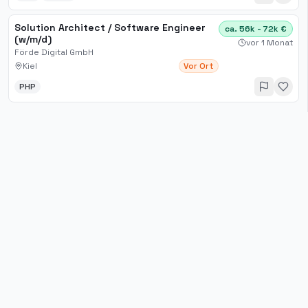
Solution Architect / Software Engineer
ca. 56k - 72k €
(w/m/d)
vor 1 Monat
Förde Digital GmbH
Kiel
Vor Ort
PHP