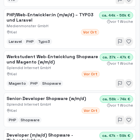
PHP/Web-Entwickler:in (m/w/d) – TYPO3
ca. 44k - 56k €
und Laravel
vor 1 Woche
Medienmonster GmbH
Kiel
Vor Ort
Laravel
PHP
Typo3
Werkstudent Web-Entwicklung Shopware
ca. 37k - 47k €
und Magento (w/m/d)
vor 1 Woche
Splendid Internet GmbH
Kiel
Vor Ort
Magento
PHP
Shopware
Senior-Developer Shopware (w/m/d)
ca. 58k - 74k €
Splendid Internet GmbH
vor 1 Woche
Kiel
Vor Ort
PHP
Shopware
Developer (m/w/d) Shopware -
ca. 47k - 59k €