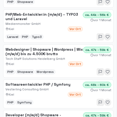
PHP
Shopware
PHP/Web-Entwickler:in (m/w/d) – TYPO3
ca. 44k - 56k €
und Laravel
vor 1 Monat
Medienmonster GmbH
Kiel
Vor Ort
Laravel
PHP
Typo3
Webdesigner | Shopware | Wordpress | Wix
ca. 47k - 59k €
(m/w/d) bis zu 4.500€ brutto
vor 1 Monat
Tech Staff Solutions Heidelberg GmbH
Kiel
Vor Ort
PHP
Shopware
Wordpress
Softwareentwickler PHP / Symfony
ca. 48k - 60k €
Vesterling Consulting GmbH
vor 1 Monat
Kiel
Vor Ort
PHP
Symfony
Developer (m/w/d) Shopware -
ca. 47k - 59k €