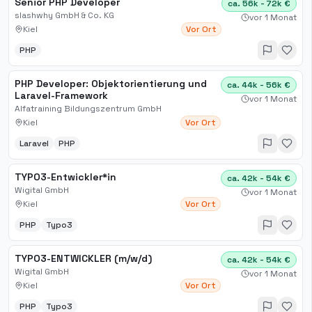
Senior PHP Developer
ca. 56k - 72k €
slashwhy GmbH & Co. KG
vor 1 Monat
Kiel
Vor Ort
PHP
PHP Developer: Objektorientierung und
ca. 44k - 56k €
Laravel-Framework
vor 1 Monat
Alfatraining Bildungszentrum GmbH
Kiel
Vor Ort
Laravel
PHP
TYPO3-Entwickler*in
ca. 42k - 54k €
Wigital GmbH
vor 1 Monat
Kiel
Vor Ort
PHP
Typo3
TYPO3-ENTWICKLER (m/w/d)
ca. 42k - 54k €
Wigital GmbH
vor 1 Monat
Kiel
Vor Ort
PHP
Typo3