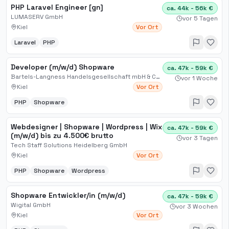
PHP Laravel Engineer [gn]
ca. 44k - 56k €
LUMASERV GmbH
vor 5 Tagen
Kiel
Vor Ort
Laravel
PHP
Developer (m/w/d) Shopware
ca. 47k - 59k €
Bartels-Langness Handelsgesellschaft mbH & Co. KG
vor 1 Woche
Kiel
Vor Ort
PHP
Shopware
Webdesigner | Shopware | Wordpress | Wix
ca. 47k - 59k €
(m/w/d) bis zu 4.500€ brutto
vor 3 Tagen
Tech Staff Solutions Heidelberg GmbH
Kiel
Vor Ort
PHP
Shopware
Wordpress
Shopware Entwickler/in (m/w/d)
ca. 47k - 59k €
Wigital GmbH
vor 3 Wochen
Kiel
Vor Ort