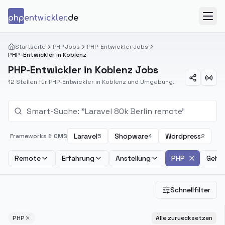
Zum Inhalt springen
php
entwickler
.de
Menü
Startseite
PHP Jobs
PHP-Entwickler Jobs
PHP-Entwickler in Koblenz
PHP-Entwickler in Koblenz Jobs
12 Stellen für PHP-Entwickler in Koblenz und Umgebung.
Laravel
Shopware
Wordpress
Frameworks & CMS
5
4
2
Remote
Erfahrung
Anstellung
PHP
Gehal
Schnellfilter
PHP
Alle zuruecksetzen