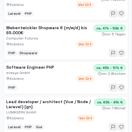
Koblenz
Vor Ort
Laravel
PHP
Webentwickler Shopware 6 (m/w/d) bis
ca. 47k - 59k €
65.000€
vor 5 Tagen
Computer Futures
Koblenz
Vor Ort
PHP
Shopware
Software Engineer PHP
ca. 45k - 57k €
evasys GmbH
vor 2 Wochen
Koblenz
Vor Ort
PHP
Lead developer / architect (Vue / Node /
ca. 63k - 81k €
Laravel) [gn]
vor 1 Monat
LUMASERV GmbH
Koblenz
Vor Ort
Laravel
PHP
Vue