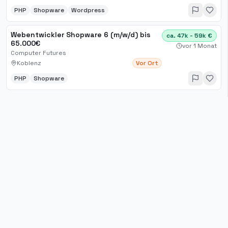
PHP
Shopware
Wordpress
Webentwickler Shopware 6 (m/w/d) bis
ca. 47k - 59k €
65.000€
vor 1 Monat
Computer Futures
Koblenz
Vor Ort
PHP
Shopware