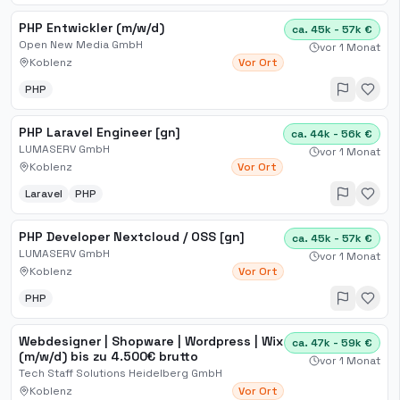
PHP Entwickler (m/w/d)
ca. 45k - 57k €
Open New Media GmbH
vor 1 Monat
Koblenz
Vor Ort
PHP
PHP Laravel Engineer [gn]
ca. 44k - 56k €
LUMASERV GmbH
vor 1 Monat
Koblenz
Vor Ort
Laravel
PHP
PHP Developer Nextcloud / OSS [gn]
ca. 45k - 57k €
LUMASERV GmbH
vor 1 Monat
Koblenz
Vor Ort
PHP
Webdesigner | Shopware | Wordpress | Wix
ca. 47k - 59k €
(m/w/d) bis zu 4.500€ brutto
vor 1 Monat
Tech Staff Solutions Heidelberg GmbH
Koblenz
Vor Ort