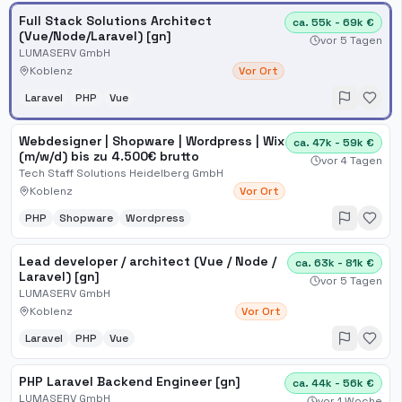
Full Stack Solutions Architect
ca. 55k - 69k €
(Vue/Node/Laravel) [gn]
vor 5 Tagen
LUMASERV GmbH
Koblenz
Vor Ort
Laravel
PHP
Vue
Webdesigner | Shopware | Wordpress | Wix
ca. 47k - 59k €
(m/w/d) bis zu 4.500€ brutto
vor 4 Tagen
Tech Staff Solutions Heidelberg GmbH
Koblenz
Vor Ort
PHP
Shopware
Wordpress
Lead developer / architect (Vue / Node /
ca. 63k - 81k €
Laravel) [gn]
vor 5 Tagen
LUMASERV GmbH
Koblenz
Vor Ort
Laravel
PHP
Vue
PHP Laravel Backend Engineer [gn]
ca. 44k - 56k €
LUMASERV GmbH
vor 1 Woche