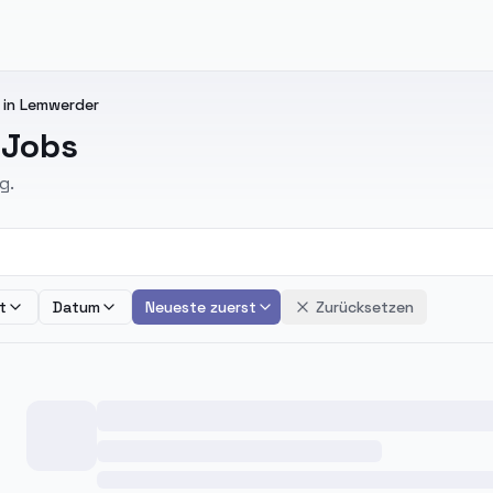
 in Lemwerder
 Jobs
g.
t
Datum
Neueste zuerst
Zurücksetzen