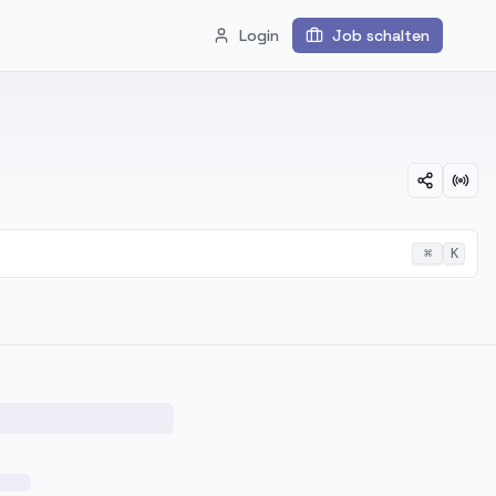
Login
Job schalten
⌘
K