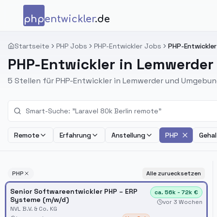
Zum Inhalt springen
php
entwickler
.de
Startseite
PHP Jobs
PHP-Entwickler Jobs
PHP-Entwickler
PHP-Entwickler in Lemwerder
5 Stellen für PHP-Entwickler in Lemwerder und Umgebun
Remote
Erfahrung
Anstellung
PHP
Gehal
PHP
Alle zuruecksetzen
Senior Softwareentwickler PHP – ERP
ca. 56k - 72k €
Systeme (m/w/d)
vor 3 Wochen
NVL B.V. & Co. KG