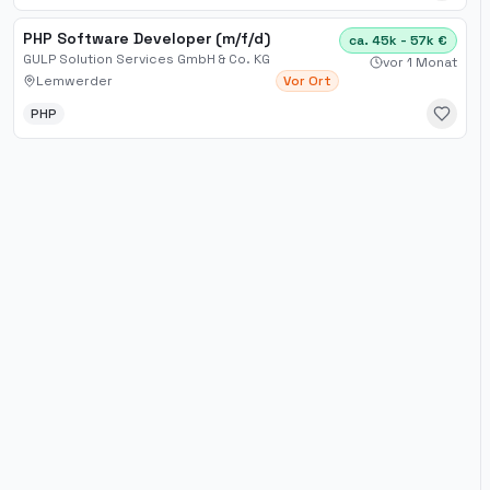
PHP Software Developer (m/f/d)
ca. 45k - 57k €
GULP Solution Services GmbH & Co. KG
vor 1 Monat
Lemwerder
Vor Ort
PHP