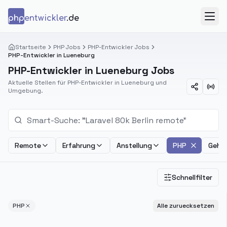
Zum Inhalt springen
php
entwickler
.de
Menü
Startseite
PHP Jobs
PHP-Entwickler Jobs
PHP-Entwickler in Lueneburg
PHP-Entwickler in Lueneburg Jobs
Aktuelle Stellen für PHP-Entwickler in Lueneburg und
Umgebung.
Remote
Erfahrung
Anstellung
PHP
Gehal
Schnellfilter
PHP
Alle zuruecksetzen