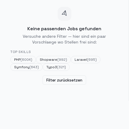
Keine passenden Jobs gefunden
Versuche andere Filter — hier sind ein paar
Vorschlaege wo Stellen frei sind:
TOP SKILLS
PHP
(
6004
)
Shopware
(
992
)
Laravel
(
695
)
Symfony
(
643
)
Typo3
(
321
)
Filter zurücksetzen