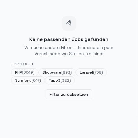
Keine passenden Jobs gefunden
Versuche andere Filter — hier sind ein paar
Vorschlaege wo Stellen frei sind:
TOP SKILLS
PHP
(
6049
)
Shopware
(
993
)
Laravel
(
708
)
Symfony
(
647
)
Typo3
(
322
)
Filter zurücksetzen