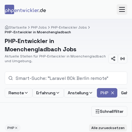
Zum Inhalt springen
php
entwickler
.de
Menü
Startseite
PHP Jobs
PHP-Entwickler Jobs
PHP-Entwickler in Moenchengladbach
PHP-Entwickler in
Moenchengladbach Jobs
Aktuelle Stellen für PHP-Entwickler in Moenchengladbach
und Umgebung.
Remote
Erfahrung
Anstellung
PHP
Gehal
Schnellfilter
PHP
Alle zuruecksetzen