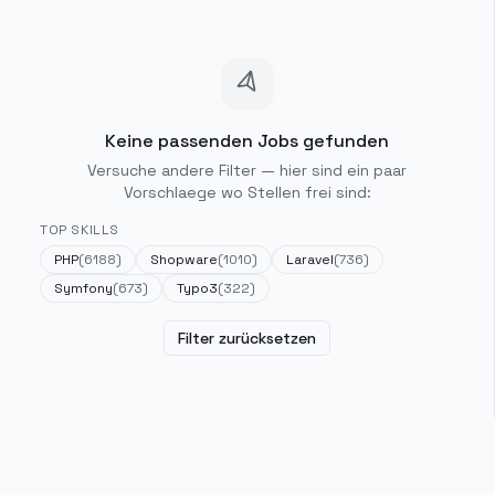
Keine passenden Jobs gefunden
Versuche andere Filter — hier sind ein paar
Vorschlaege wo Stellen frei sind:
TOP SKILLS
PHP
(
6188
)
Shopware
(
1010
)
Laravel
(
736
)
Symfony
(
673
)
Typo3
(
322
)
Filter zurücksetzen