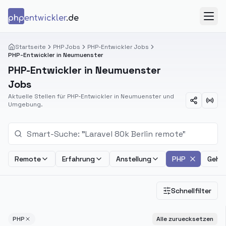
Zum Inhalt springen
php
entwickler
.de
Menü
Startseite
PHP Jobs
PHP-Entwickler Jobs
PHP-Entwickler in Neumuenster
PHP-Entwickler in Neumuenster
Jobs
Aktuelle Stellen für PHP-Entwickler in Neumuenster und
Umgebung.
Remote
Erfahrung
Anstellung
PHP
Gehal
Schnellfilter
PHP
Alle zuruecksetzen