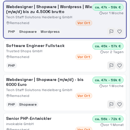
Webdesigner | Shopware | Wordpress | Wix
ca. 47k - 59k €
(m/w/d) bis zu 4.500€ brutto
vor 1 Woche
Tech Staff Solutions Heidelberg GmbH
Remscheid
Vor Ort
PHP
Shopware
Wordpress
Software Engineer Fullstack
ca. 45k - 57k €
Trusted Shops GmbH
vor 2 Tagen
Remscheid
Vor Ort
PHP
Webdesigner | Shopware (m/w/d) - bis
ca. 47k - 59k €
6000 Euro
vor 1 Woche
Tech Staff Solutions Heidelberg GmbH
Remscheid
Vor Ort
PHP
Shopware
Senior PHP-Entwickler
ca. 56k - 72k €
invokable GmbH
vor 1 Monat
Remscheid
Vor Ort