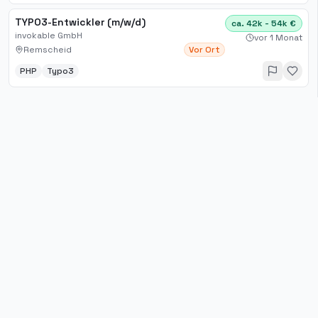
TYPO3-Entwickler (m/w/d)
ca. 42k - 54k €
invokable GmbH
vor 1 Monat
Remscheid
Vor Ort
PHP
Typo3