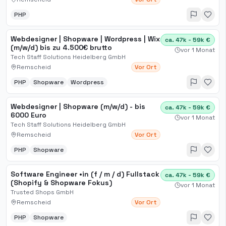
PHP
Webdesigner | Shopware | Wordpress | Wix
ca. 47k - 59k €
(m/w/d) bis zu 4.500€ brutto
vor 1 Monat
Tech Staff Solutions Heidelberg GmbH
Remscheid
Vor Ort
PHP
Shopware
Wordpress
Webdesigner | Shopware (m/w/d) - bis
ca. 47k - 59k €
6000 Euro
vor 1 Monat
Tech Staff Solutions Heidelberg GmbH
Remscheid
Vor Ort
PHP
Shopware
Software Engineer •in (f / m / d) Fullstack
ca. 47k - 59k €
(Shopify & Shopware Fokus)
vor 1 Monat
Trusted Shops GmbH
Remscheid
Vor Ort
PHP
Shopware