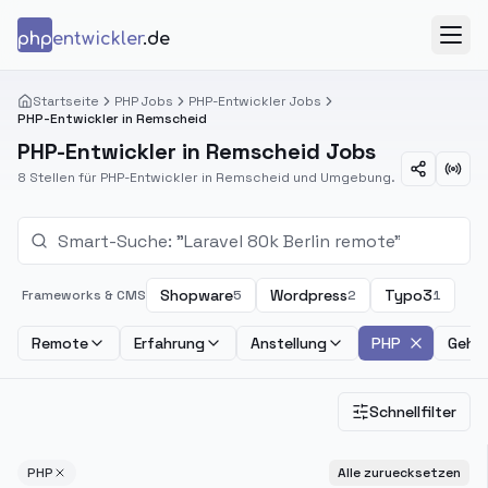
Zum Inhalt springen
php
entwickler
.de
Menü
Startseite
PHP Jobs
PHP-Entwickler Jobs
PHP-Entwickler in Remscheid
PHP-Entwickler in Remscheid Jobs
8 Stellen für PHP-Entwickler in Remscheid und Umgebung.
Shopware
Wordpress
Typo3
Frameworks & CMS
5
2
1
Remote
Erfahrung
Anstellung
PHP
Gehal
Schnellfilter
PHP
Alle zuruecksetzen