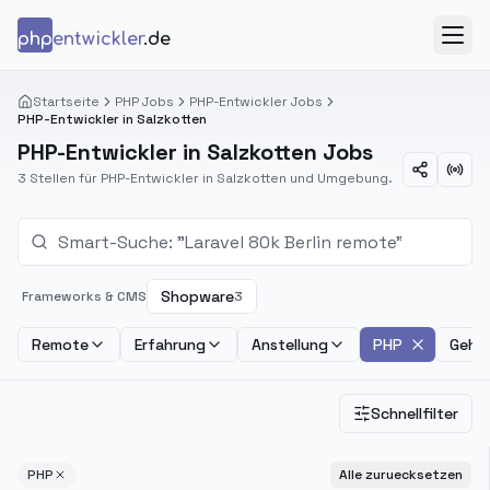
Zum Inhalt springen
php
entwickler
.de
Menü
Startseite
PHP Jobs
PHP-Entwickler Jobs
PHP-Entwickler in Salzkotten
PHP-Entwickler in Salzkotten Jobs
3 Stellen für PHP-Entwickler in Salzkotten und Umgebung.
Shopware
Frameworks & CMS
3
Remote
Erfahrung
Anstellung
PHP
Gehal
Schnellfilter
PHP
Alle zuruecksetzen