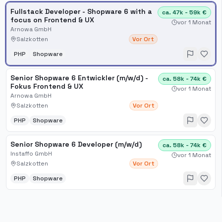
Fullstack Developer - Shopware 6 with a
ca. 47k - 59k €
focus on Frontend & UX
vor 1 Monat
Arnowa GmbH
Salzkotten
Vor Ort
PHP
Shopware
Senior Shopware 6 Entwickler (m/w/d) -
ca. 58k - 74k €
Fokus Frontend & UX
vor 1 Monat
Arnowa GmbH
Salzkotten
Vor Ort
PHP
Shopware
Senior Shopware 6 Developer (m/w/d)
ca. 58k - 74k €
Instaffo GmbH
vor 1 Monat
Salzkotten
Vor Ort
PHP
Shopware