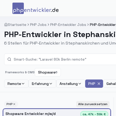
Zum Inhalt springen
php
entwickler
.de
Startseite
PHP Jobs
PHP-Entwickler Jobs
PHP-Entwickler
PHP-Entwickler in Stephansk
6 Stellen für PHP-Entwickler in Stephanskirchen und U
Shopware
Frameworks & CMS
6
Remote
Erfahrung
Anstellung
PHP
Gehal
PHP
Alle zuruecksetzen
Shopware Entwickler m/w/d
ca. 47k - 59k €