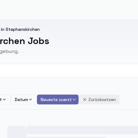
 in Stephanskirchen
irchen Jobs
mgebung.
t
Datum
Neueste zuerst
Zurücksetzen