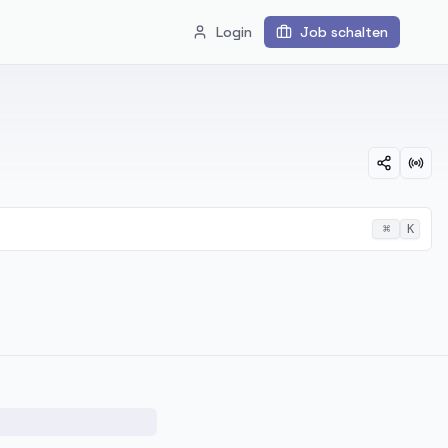
Login
Job schalten
⌘
K