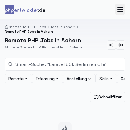
Zum Inhalt springen
php
entwickler
.de
Menü
Startseite
PHP Jobs
Jobs in Achern
Remote PHP Jobs in Achern
Remote PHP Jobs in Achern
Aktuelle Stellen für PHP-Entwickler in Achern.
Remote
Erfahrung
Anstellung
Skills
Geha
Schnellfilter