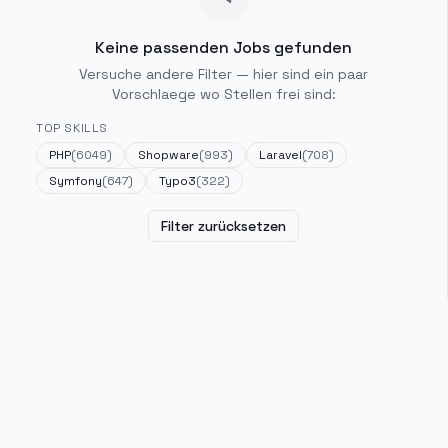
Keine passenden Jobs gefunden
Versuche andere Filter — hier sind ein paar
Vorschlaege wo Stellen frei sind:
TOP SKILLS
PHP
(
6049
)
Shopware
(
993
)
Laravel
(
708
)
Symfony
(
647
)
Typo3
(
322
)
Filter zurücksetzen