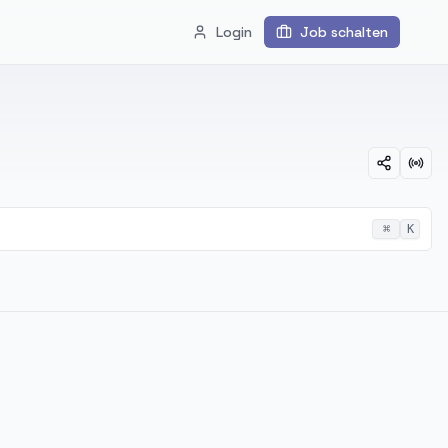
Login
Job schalten
⌘
K