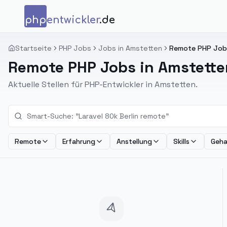
Zum Inhalt springen
php
entwickler
.de
Startseite
PHP Jobs
Jobs in Amstetten
Remote PHP Jobs
Remote PHP Jobs in Amstette
Aktuelle Stellen für PHP-Entwickler in Amstetten.
Remote
Erfahrung
Anstellung
Skills
Geha