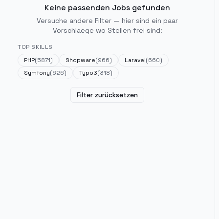
Keine passenden Jobs gefunden
Versuche andere Filter — hier sind ein paar
Vorschlaege wo Stellen frei sind:
TOP SKILLS
PHP
(
5871
)
Shopware
(
966
)
Laravel
(
660
)
Symfony
(
626
)
Typo3
(
318
)
Filter zurücksetzen