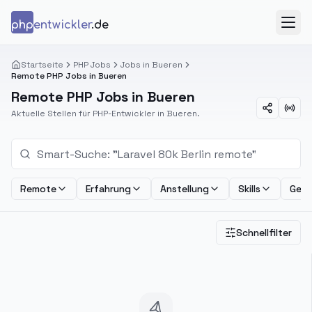
Zum Inhalt springen
php
entwickler
.de
Menü
Startseite
PHP Jobs
Jobs in Bueren
Remote PHP Jobs in Bueren
Remote PHP Jobs in Bueren
Aktuelle Stellen für PHP-Entwickler in Bueren.
Remote
Erfahrung
Anstellung
Skills
Geha
Schnellfilter