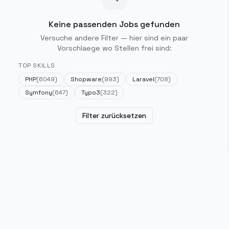
Keine passenden Jobs gefunden
Versuche andere Filter — hier sind ein paar
Vorschlaege wo Stellen frei sind:
TOP SKILLS
PHP
(
6049
)
Shopware
(
993
)
Laravel
(
708
)
Symfony
(
647
)
Typo3
(
322
)
Filter zurücksetzen