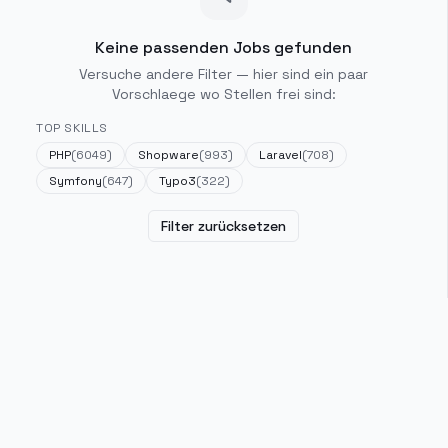
Keine passenden Jobs gefunden
Versuche andere Filter — hier sind ein paar
Vorschlaege wo Stellen frei sind:
TOP SKILLS
PHP
(
6049
)
Shopware
(
993
)
Laravel
(
708
)
Symfony
(
647
)
Typo3
(
322
)
Filter zurücksetzen