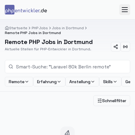
Zum Inhalt springen
php
entwickler
.de
Menü
Startseite
PHP Jobs
Jobs in Dortmund
Remote PHP Jobs in Dortmund
Remote PHP Jobs in Dortmund
Aktuelle Stellen für PHP-Entwickler in Dortmund.
Remote
Erfahrung
Anstellung
Skills
Geha
Schnellfilter