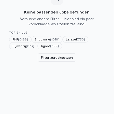
Keine passenden Jobs gefunden
Versuche andere Filter — hier sind ein paar
Vorschlaege wo Stellen frei sind:
TOP SKILLS
PHP
(
6188
)
Shopware
(
1010
)
Laravel
(
736
)
Symfony
(
673
)
Typo3
(
322
)
Filter zurücksetzen