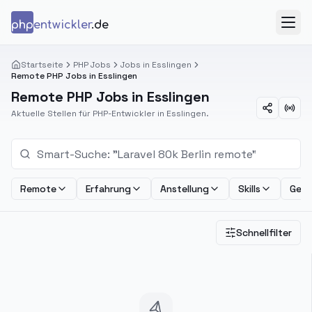
Zum Inhalt springen
php
entwickler
.de
Menü
Startseite
PHP Jobs
Jobs in Esslingen
Remote PHP Jobs in Esslingen
Remote PHP Jobs in Esslingen
Aktuelle Stellen für PHP-Entwickler in Esslingen.
Remote
Erfahrung
Anstellung
Skills
Geha
Schnellfilter