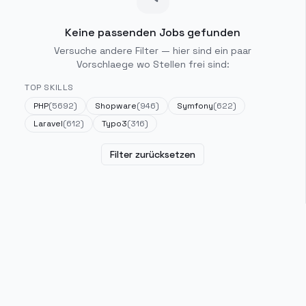
Keine passenden Jobs gefunden
Versuche andere Filter — hier sind ein paar
Vorschlaege wo Stellen frei sind:
TOP SKILLS
PHP
(
5692
)
Shopware
(
946
)
Symfony
(
622
)
Laravel
(
612
)
Typo3
(
316
)
Filter zurücksetzen