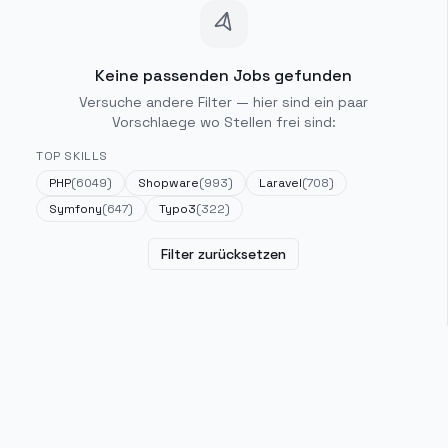
Keine passenden Jobs gefunden
Versuche andere Filter — hier sind ein paar
Vorschlaege wo Stellen frei sind:
TOP SKILLS
PHP
(
6049
)
Shopware
(
993
)
Laravel
(
708
)
Symfony
(
647
)
Typo3
(
322
)
Filter zurücksetzen