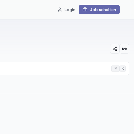
Login
Job schalten
⌘
K