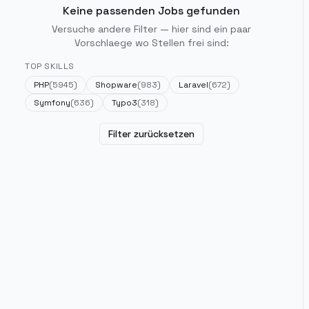
Keine passenden Jobs gefunden
Versuche andere Filter — hier sind ein paar
Vorschlaege wo Stellen frei sind:
TOP SKILLS
PHP
(
5945
)
Shopware
(
983
)
Laravel
(
672
)
Symfony
(
636
)
Typo3
(
318
)
Filter zurücksetzen