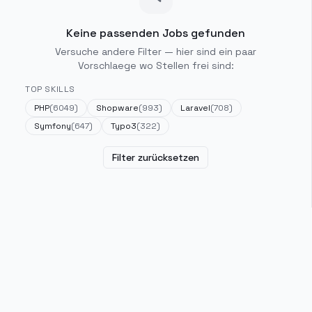
Keine passenden Jobs gefunden
Versuche andere Filter — hier sind ein paar
Vorschlaege wo Stellen frei sind:
TOP SKILLS
PHP
(
6049
)
Shopware
(
993
)
Laravel
(
708
)
Symfony
(
647
)
Typo3
(
322
)
Filter zurücksetzen