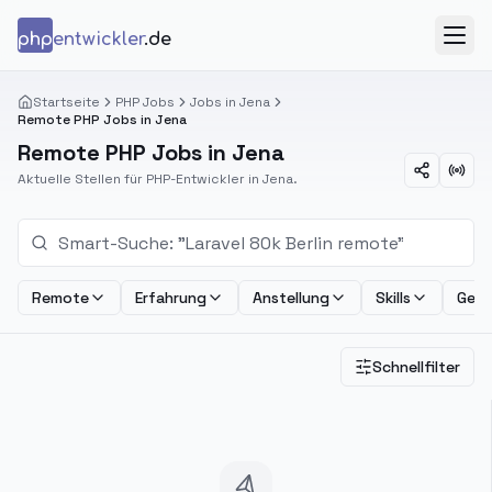
Zum Inhalt springen
php
entwickler
.de
Menü
Startseite
PHP Jobs
Jobs in Jena
Remote PHP Jobs in Jena
Remote PHP Jobs in Jena
Aktuelle Stellen für PHP-Entwickler in Jena.
Remote
Erfahrung
Anstellung
Skills
Geha
Schnellfilter