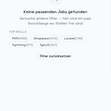
Keine passenden Jobs gefunden
Versuche andere Filter — hier sind ein paar
Vorschlaege wo Stellen frei sind:
TOP SKILLS
PHP
(
6188
)
Shopware
(
1010
)
Laravel
(
736
)
Symfony
(
673
)
Typo3
(
322
)
Filter zurücksetzen