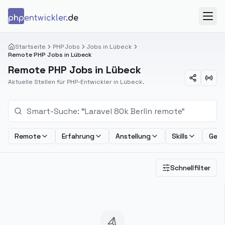
Zum Inhalt springen
php
entwickler
.de
Menü
Startseite
PHP Jobs
Jobs in Lübeck
Remote PHP Jobs in Lübeck
Remote PHP Jobs in Lübeck
Aktuelle Stellen für PHP-Entwickler in Lübeck.
Remote
Erfahrung
Anstellung
Skills
Geha
Schnellfilter