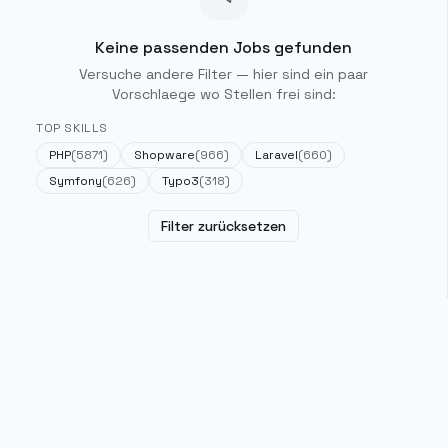
Keine passenden Jobs gefunden
Versuche andere Filter — hier sind ein paar
Vorschlaege wo Stellen frei sind:
TOP SKILLS
PHP
(
5871
)
Shopware
(
966
)
Laravel
(
660
)
Symfony
(
626
)
Typo3
(
318
)
Filter zurücksetzen