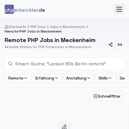
Zum Inhalt springen
php
entwickler
.de
Menü
Startseite
PHP Jobs
Jobs in Meckenheim
Remote PHP Jobs in Meckenheim
Remote PHP Jobs in Meckenheim
Aktuelle Stellen für PHP-Entwickler in Meckenheim.
Remote
Erfahrung
Anstellung
Skills
Geha
Schnellfilter