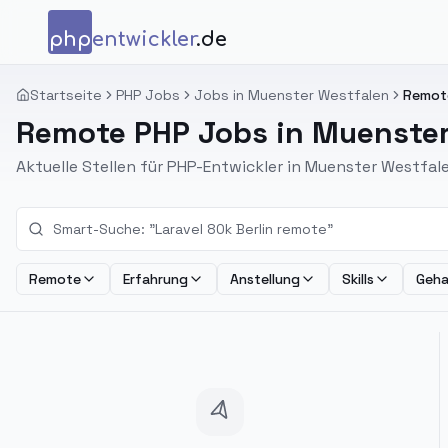
Zum Inhalt springen
php
entwickler
.de
Startseite
PHP Jobs
Jobs in Muenster Westfalen
Remote
Remote PHP Jobs in Muenster
Aktuelle Stellen für PHP-Entwickler in Muenster Westfal
Remote
Erfahrung
Anstellung
Skills
Geha