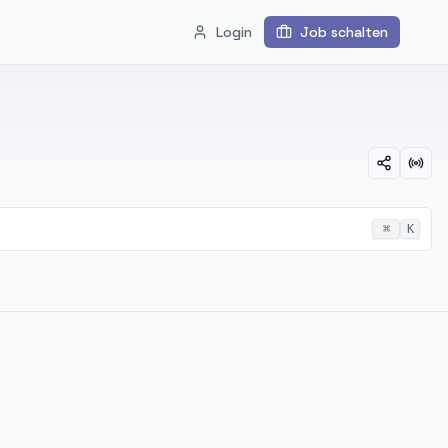
Login
Job schalten
⌘
K