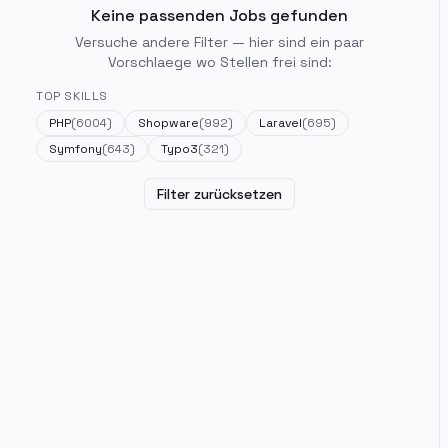
Keine passenden Jobs gefunden
Versuche andere Filter — hier sind ein paar
Vorschlaege wo Stellen frei sind:
TOP SKILLS
PHP
(
6004
)
Shopware
(
992
)
Laravel
(
695
)
Symfony
(
643
)
Typo3
(
321
)
Filter zurücksetzen