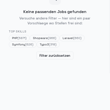
Keine passenden Jobs gefunden
Versuche andere Filter — hier sind ein paar
Vorschlaege wo Stellen frei sind:
TOP SKILLS
PHP
(
5871
)
Shopware
(
966
)
Laravel
(
660
)
Symfony
(
626
)
Typo3
(
318
)
Filter zurücksetzen