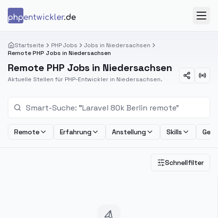
Zum Inhalt springen
php
entwickler
.de
Menü
Startseite
PHP Jobs
Jobs in Niedersachsen
Remote PHP Jobs in Niedersachsen
Remote PHP Jobs in Niedersachsen
Aktuelle Stellen für PHP-Entwickler in Niedersachsen.
Remote
Erfahrung
Anstellung
Skills
Geha
Schnellfilter