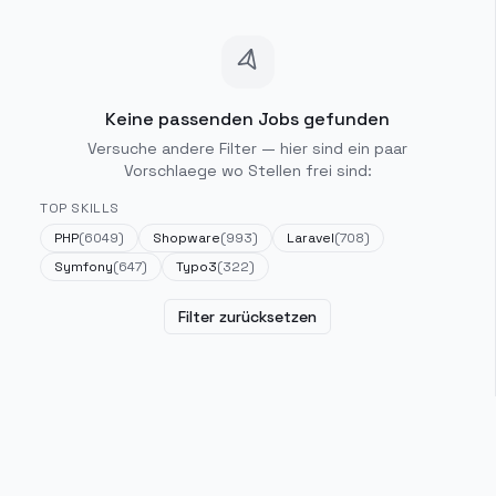
Keine passenden Jobs gefunden
Versuche andere Filter — hier sind ein paar
Vorschlaege wo Stellen frei sind:
TOP SKILLS
PHP
(
6049
)
Shopware
(
993
)
Laravel
(
708
)
Symfony
(
647
)
Typo3
(
322
)
Filter zurücksetzen