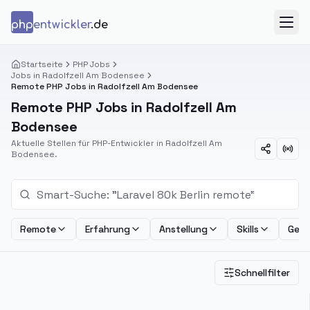
Zum Inhalt springen
php
entwickler
.de
Menü
Startseite
PHP Jobs
Jobs in Radolfzell Am Bodensee
Remote PHP Jobs in Radolfzell Am Bodensee
Remote PHP Jobs in Radolfzell Am
Bodensee
Aktuelle Stellen für PHP-Entwickler in Radolfzell Am
Bodensee.
Remote
Erfahrung
Anstellung
Skills
Geha
Schnellfilter