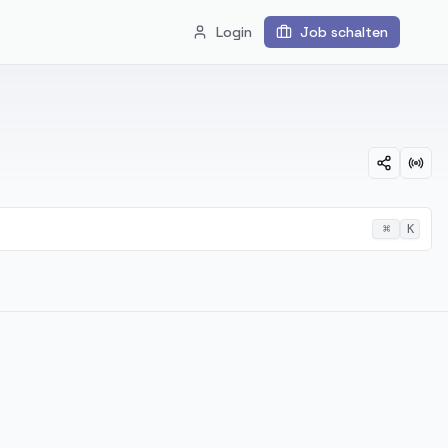
Login
Job schalten
⌘
K