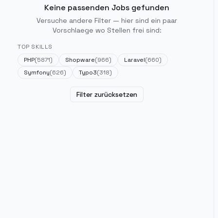
Keine passenden Jobs gefunden
Versuche andere Filter — hier sind ein paar
Vorschlaege wo Stellen frei sind:
TOP SKILLS
PHP
(
5871
)
Shopware
(
966
)
Laravel
(
660
)
Symfony
(
626
)
Typo3
(
318
)
Filter zurücksetzen