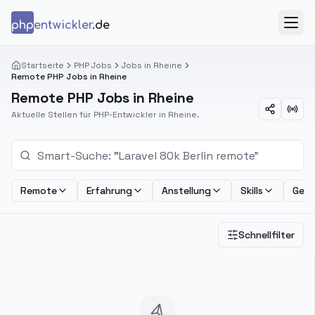
Zum Inhalt springen
php
entwickler
.de
Menü
Startseite
PHP Jobs
Jobs in Rheine
Remote PHP Jobs in Rheine
Remote PHP Jobs in Rheine
Aktuelle Stellen für PHP-Entwickler in Rheine.
Remote
Erfahrung
Anstellung
Skills
Geha
Schnellfilter