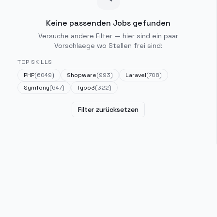
Keine passenden Jobs gefunden
Versuche andere Filter — hier sind ein paar
Vorschlaege wo Stellen frei sind:
TOP SKILLS
PHP
(
6049
)
Shopware
(
993
)
Laravel
(
708
)
Symfony
(
647
)
Typo3
(
322
)
Filter zurücksetzen