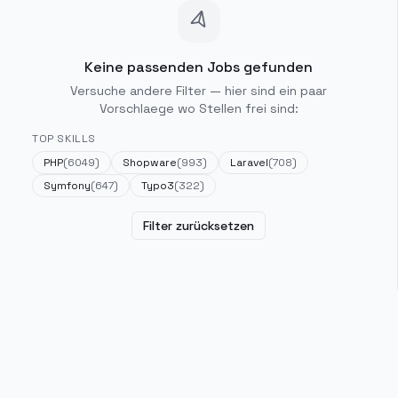
Keine passenden Jobs gefunden
Versuche andere Filter — hier sind ein paar
Vorschlaege wo Stellen frei sind:
TOP SKILLS
PHP
(
6049
)
Shopware
(
993
)
Laravel
(
708
)
Symfony
(
647
)
Typo3
(
322
)
Filter zurücksetzen