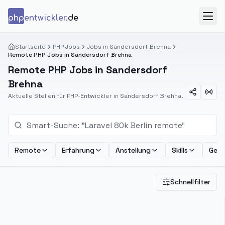
Zum Inhalt springen
php
entwickler
.de
Menü
Startseite
PHP Jobs
Jobs in Sandersdorf Brehna
Remote PHP Jobs in Sandersdorf Brehna
Remote PHP Jobs in Sandersdorf
Brehna
Aktuelle Stellen für PHP-Entwickler in Sandersdorf Brehna.
Remote
Erfahrung
Anstellung
Skills
Geha
Schnellfilter