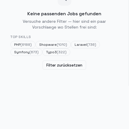
Keine passenden Jobs gefunden
Versuche andere Filter — hier sind ein paar
Vorschlaege wo Stellen frei sind:
TOP SKILLS
PHP
(
6188
)
Shopware
(
1010
)
Laravel
(
736
)
Symfony
(
673
)
Typo3
(
322
)
Filter zurücksetzen