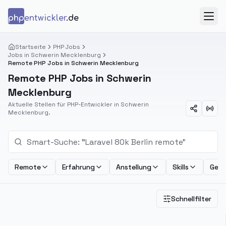
Zum Inhalt springen
php
entwickler
.de
Menü
Startseite
PHP Jobs
Jobs in Schwerin Mecklenburg
Remote PHP Jobs in Schwerin Mecklenburg
Remote PHP Jobs in Schwerin
Mecklenburg
Aktuelle Stellen für PHP-Entwickler in Schwerin
Mecklenburg.
Remote
Erfahrung
Anstellung
Skills
Geha
Schnellfilter