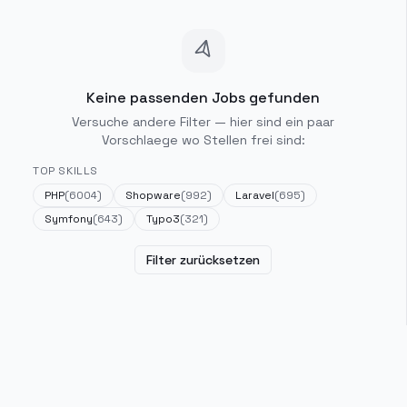
Keine passenden Jobs gefunden
Versuche andere Filter — hier sind ein paar
Vorschlaege wo Stellen frei sind:
TOP SKILLS
PHP
(
6004
)
Shopware
(
992
)
Laravel
(
695
)
Symfony
(
643
)
Typo3
(
321
)
Filter zurücksetzen