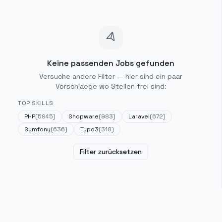
Keine passenden Jobs gefunden
Versuche andere Filter — hier sind ein paar
Vorschlaege wo Stellen frei sind:
TOP SKILLS
PHP
(
5945
)
Shopware
(
983
)
Laravel
(
672
)
Symfony
(
636
)
Typo3
(
318
)
Filter zurücksetzen