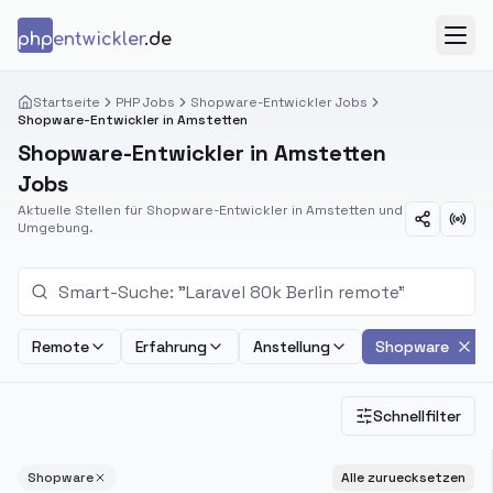
Zum Inhalt springen
php
entwickler
.de
Menü
Startseite
PHP Jobs
Shopware-Entwickler Jobs
Shopware-Entwickler in Amstetten
Shopware-Entwickler in Amstetten
Jobs
Aktuelle Stellen für Shopware-Entwickler in Amstetten und
Umgebung.
Remote
Erfahrung
Anstellung
Shopware
Schnellfilter
Shopware
Alle zuruecksetzen