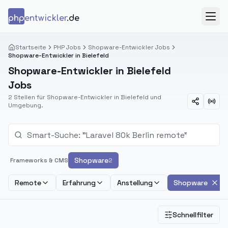
Zum Inhalt springen
php
entwickler
.de
Menü
Startseite
PHP Jobs
Shopware-Entwickler Jobs
Shopware-Entwickler in Bielefeld
Shopware-Entwickler in Bielefeld
Jobs
2 Stellen für Shopware-Entwickler in Bielefeld und
Umgebung.
Shopware
Frameworks & CMS
2
Remote
Erfahrung
Anstellung
Shopware
Schnellfilter