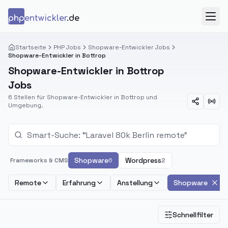
Zum Inhalt springen
php
entwickler
.de
Menü
Startseite
PHP Jobs
Shopware-Entwickler Jobs
Shopware-Entwickler in Bottrop
Shopware-Entwickler in Bottrop
Jobs
6 Stellen für Shopware-Entwickler in Bottrop und
Umgebung.
Shopware
Wordpress
Frameworks & CMS
6
2
Remote
Erfahrung
Anstellung
Shopware
Schnellfilter