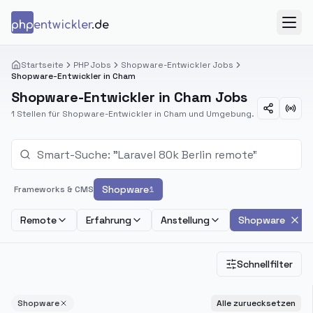
Zum Inhalt springen
php
entwickler
.de
Menü
Startseite
PHP Jobs
Shopware-Entwickler Jobs
Shopware-Entwickler in Cham
Shopware-Entwickler in Cham Jobs
1 Stellen für Shopware-Entwickler in Cham und Umgebung.
Shopware
Frameworks & CMS
1
Remote
Erfahrung
Anstellung
Shopware
Schnellfilter
Shopware
Alle zuruecksetzen