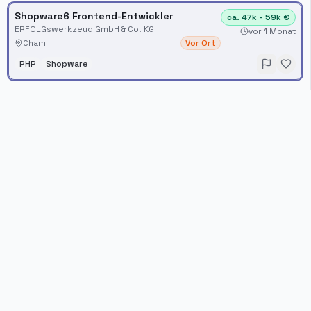
Shopware6 Frontend-Entwickler
ca. 47k - 59k €
ERFOLGswerkzeug GmbH & Co. KG
vor 1 Monat
Cham
Vor Ort
PHP
Shopware