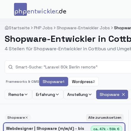
Zum Inhalt springen
php
entwickler
.de
Startseite
PHP Jobs
Shopware-Entwickler Jobs
Shopware
Shopware-Entwickler in Cott
4 Stellen für Shopware-Entwickler in Cottbus und Umge
Shopware
Wordpress
Frameworks & CMS
4
2
Remote
Erfahrung
Anstellung
Shopware
Shopware
Alle zuruecksetzen
Webdesigner | Shopware (m/w/d) - bis
ca. 47k - 59k €