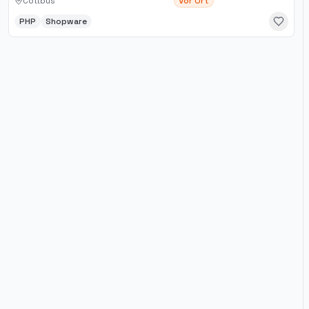
Cottbus
Vor Ort
PHP
Shopware