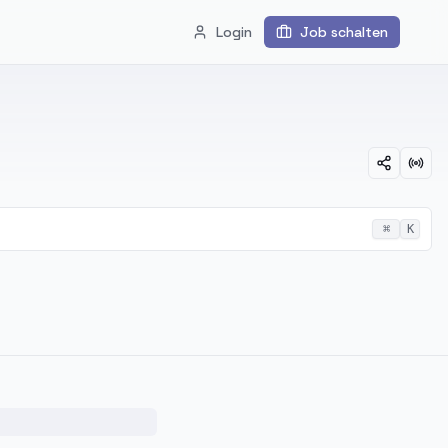
Login
Job schalten
⌘
K