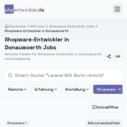
Zum Inhalt springen
php
entwickler
.de
Menü
Startseite
PHP Jobs
Shopware-Entwickler Jobs
Shopware-Entwickler in Donauwoerth
Shopware-Entwickler in
Donauwoerth Jobs
Aktuelle Stellen für Shopware-Entwickler in Donauwoerth
und Umgebung.
Remote
Erfahrung
Anstellung
Shopware
Schnellfilter
Shopware
Alle zuruecksetzen