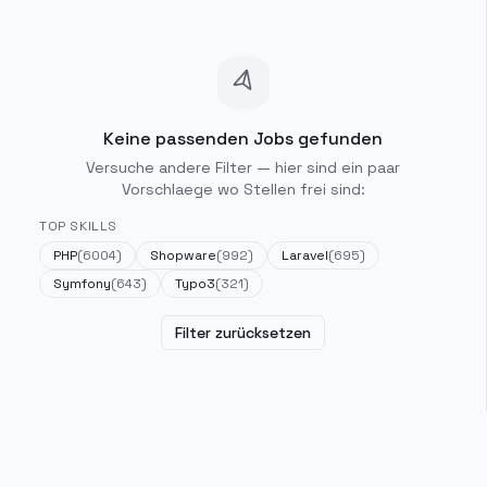
Keine passenden Jobs gefunden
Versuche andere Filter — hier sind ein paar
Vorschlaege wo Stellen frei sind:
TOP SKILLS
PHP
(
6004
)
Shopware
(
992
)
Laravel
(
695
)
Symfony
(
643
)
Typo3
(
321
)
Filter zurücksetzen